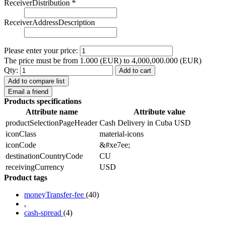
ReceiverDistribution
*
ReceiverAddressDescription
Please enter your price:
The price must be from 1.000 (EUR) to 4,000,000.000 (EUR)
Qty:
Add to cart
Add to compare list
Email a friend
Products specifications
Attribute name
Attribute value
productSelectionPageHeader
Cash Delivery in Cuba USD
iconClass
material-icons
iconCode
&#xe7ee;
destinationCountryCode
CU
receivingCurrency
USD
Product tags
moneyTransfer-fee
(40)
,
cash-spread
(4)