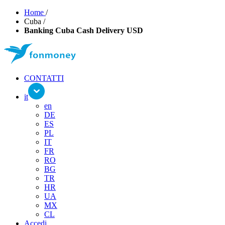
Home
/
Cuba
/
Banking Cuba Cash Delivery USD
CONTATTI
it
en
DE
ES
PL
IT
FR
RO
BG
TR
HR
UA
MX
CL
Accedi