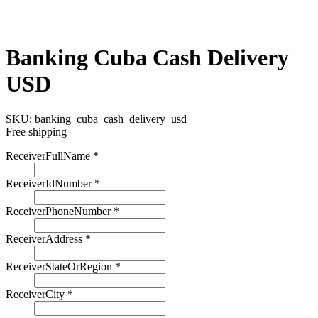
Banking Cuba Cash Delivery
USD
SKU:
banking_cuba_cash_delivery_usd
Free shipping
ReceiverFullName
*
ReceiverIdNumber
*
ReceiverPhoneNumber
*
ReceiverAddress
*
ReceiverStateOrRegion
*
ReceiverCity
*