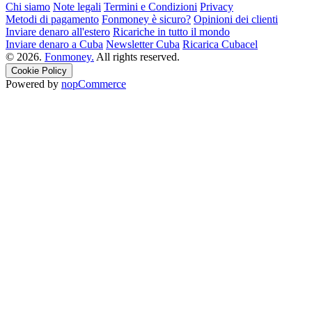
Chi siamo
Note legali
Termini e Condizioni
Privacy
Metodi di pagamento
Fonmoney è sicuro?
Opinioni dei clienti
Inviare denaro all'estero
Ricariche in tutto il mondo
Inviare denaro a Cuba
Newsletter Cuba
Ricarica Cubacel
© 2026.
Fonmoney.
All rights reserved.
Cookie Policy
Powered by
nopCommerce