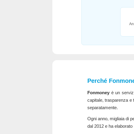
Ann
Perché Fonmone
Fonmoney
è un servizi
capitale, trasparenza e t
separatamente.
Ogni anno, migliaia di p
dal 2012 e ha elaborato in