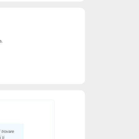
o.
 trovare
 ti