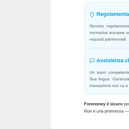
Regolamentaz
Servizio regolament
normative europee su
requisiti patrimoniali.
Assistenza cl
Un team competente 
Sua lingua. Garanzi
transazione non va a 
Fonmoney è sicuro
per
Non è una promessa — son