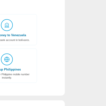
ney to Venezuela
 bank account in bolívares.
up Philippines
 Philippine mobile number
instantly.