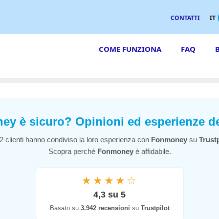
CONTATTI
IT
COME FUNZIONA
FAQ
y è sicuro? Opinioni ed esperienze dei
2 clienti hanno condiviso la loro esperienza con
Fonmoney
su
Trustp
Scopra perché
Fonmoney
è affidabile.
★★★★☆
4,3 su 5
Basato su
3.942 recensioni
su
Trustpilot