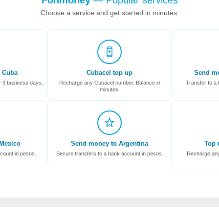
Fonmoney
— Popular services
Choose a service and get started in minutes.
 Cuba
Cubacel top up
Send mo
2–3 business days.
Recharge any Cubacel number. Balance in
Transfer to a
minutes.
Mexico
Send money to Argentina
Top 
ccount in pesos.
Secure transfers to a bank account in pesos.
Recharge any