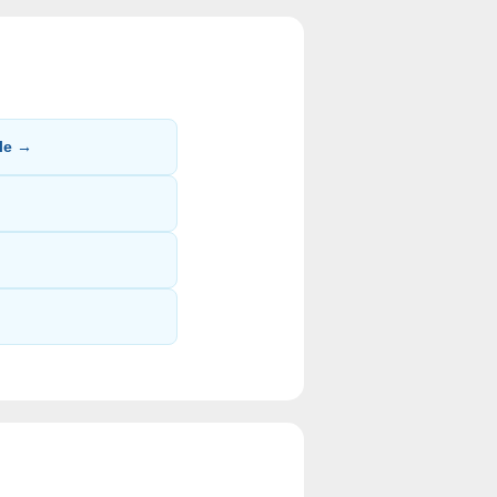
ale →