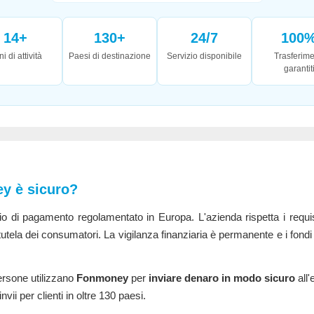
14+
130+
24/7
100
i di attività
Paesi di destinazione
Servizio disponibile
Trasferime
garantit
y è sicuro?
o di pagamento regolamentato in Europa. L'azienda rispetta i requisi
utela dei consumatori. La vigilanza finanziaria è permanente e i fondi 
ersone utilizzano
Fonmoney
per
inviare denaro in modo sicuro
all'
vii per clienti in oltre 130 paesi.