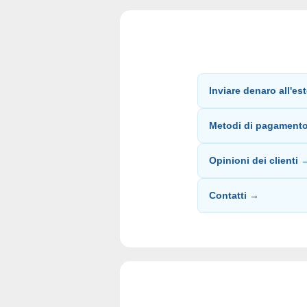
Inviare denaro all'es
Metodi di pagament
Opinioni dei clienti 
Contatti →