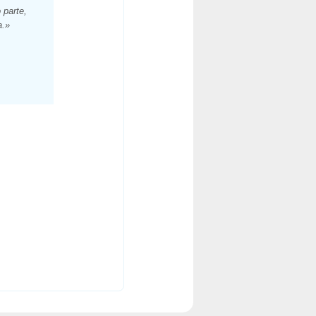
 parte,
a.»