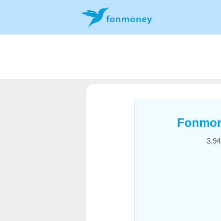
Fonmone
3.94