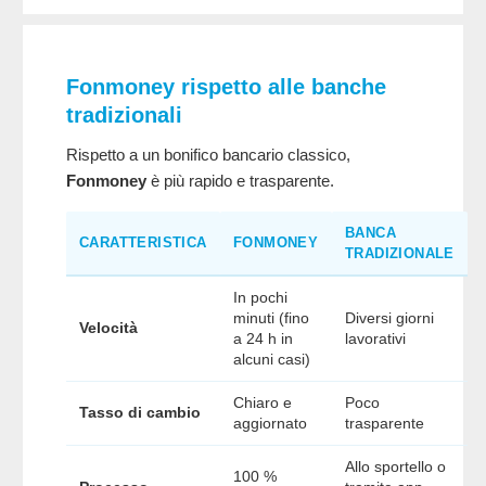
Fonmoney rispetto alle banche
tradizionali
Rispetto a un bonifico bancario classico,
Fonmoney
è più rapido e trasparente.
BANCA
CARATTERISTICA
FONMONEY
TRADIZIONALE
In pochi
minuti (fino
Diversi giorni
Velocità
a 24 h in
lavorativi
alcuni casi)
Chiaro e
Poco
Tasso di cambio
aggiornato
trasparente
Allo sportello o
100 %