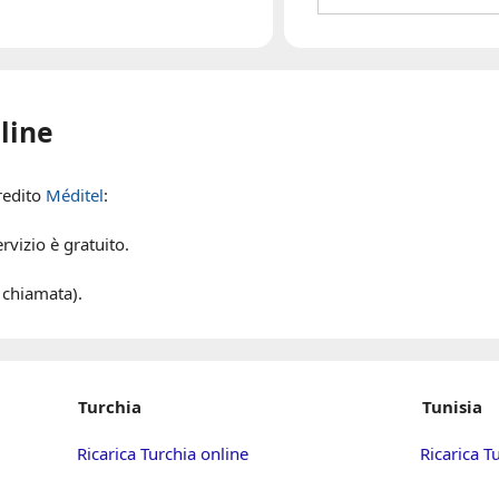
line
credito
Méditel
:
vizio è gratuito.
chiamata).
Turchia
Tunisia
Ricarica Turchia online
Ricarica 