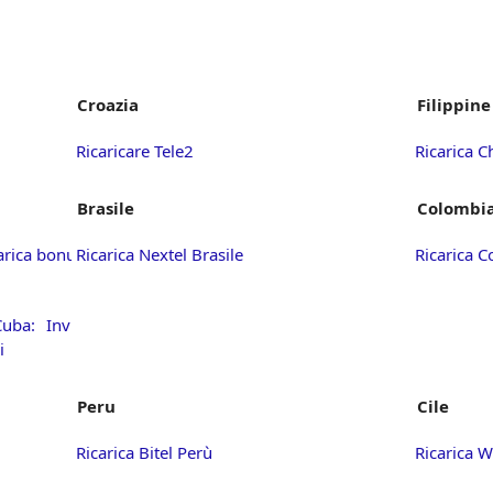
Croazia
Filippine
Ricaricare Tele2
Ricarica C
Brasile
Colombi
arica bonus
Ricarica Nextel Brasile
Ricarica 
ba: Invia
i
Peru
Cile
Ricarica Bitel Perù
Ricarica 