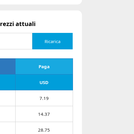
rezzi attuali
Ricarica
Paga
USD
7.19
14.37
28.75