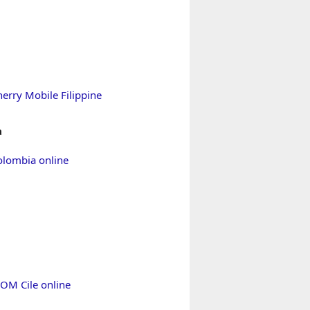
herry Mobile Filippine
a
Colombia online
WOM Cile online