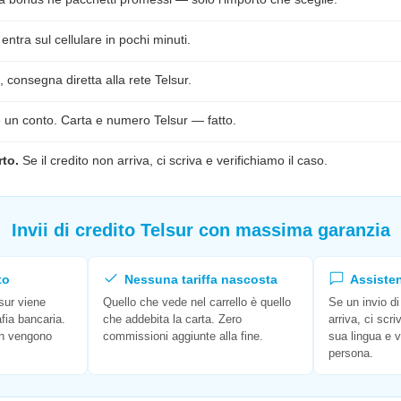
 entra sul cellulare in pochi minuti.
 consegna diretta alla rete Telsur.
 un conto. Carta e numero Telsur — fatto.
to.
Se il credito non arriva, ci scriva e verifichiamo il caso.
Invii di credito Telsur con massima garanzia
to
Nessuna tariffa nascosta
Assisten
lsur viene
Quello che vede nel carrello è quello
Se un invio di
fia bancaria.
che addebita la carta. Zero
arriva, ci scr
non vengono
commissioni aggiunte alla fine.
sua lingua e v
persona.