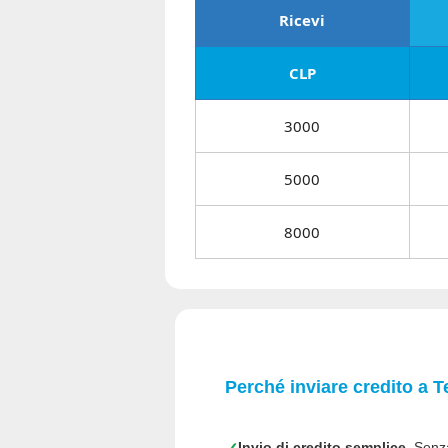
Ricevi
CLP
3000
5000
8000
Perché inviare credito a T
Invio di credito semplice.
Senza