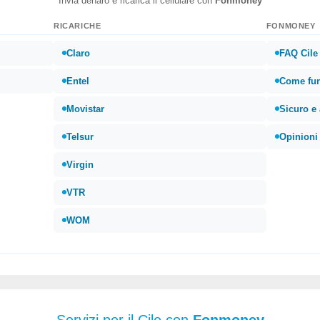
Invia denaro e ricarica il cellulare con
Fonmoney
RICARICHE
FONMONEY
Claro
FAQ Cile
Entel
Come fu
Movistar
Sicuro e 
Telsur
Opinioni 
Virgin
VTR
WOM
Servizi per il Cile con
Fonmoney