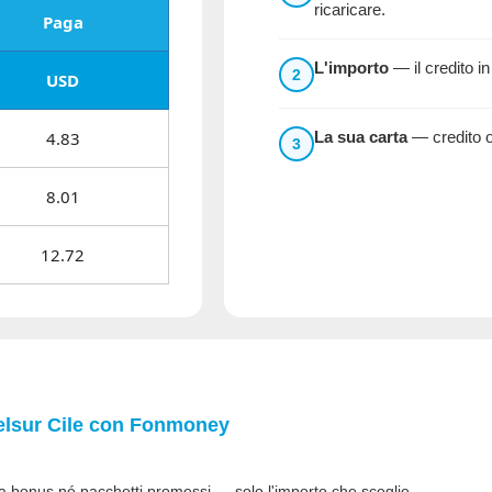
ricaricare.
Paga
L'importo
— il credito in
2
USD
4.83
La sua carta
— credito o 
3
8.01
12.72
elsur Cile con
Fonmoney
 bonus né pacchetti promessi — solo l'importo che sceglie.