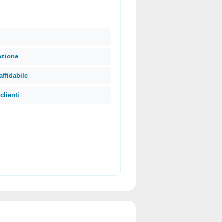
nziona
affidabile
clienti